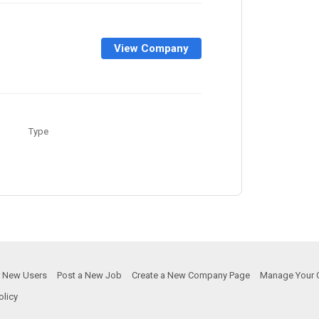
View Company
Type
or New Users
Post a New Job
Create a New Company Page
Manage Your 
olicy