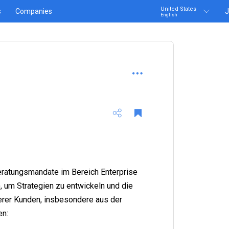
United States
s
Companies
J
English
Beratungsmandate im Bereich Enterprise
um Strategien zu entwickeln und die
serer Kunden, insbesondere aus der
en: